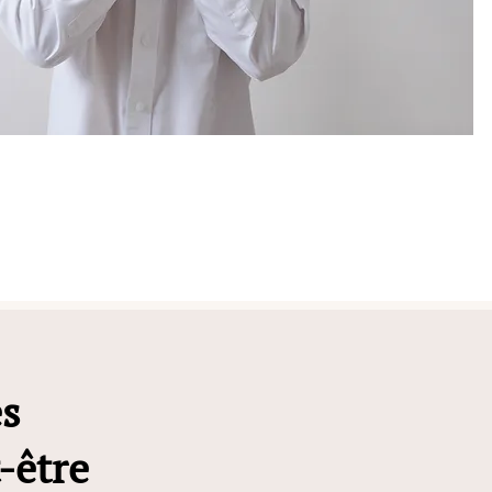
s
-être