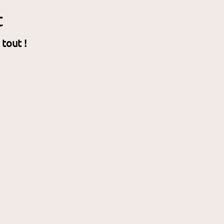
t
 tout !