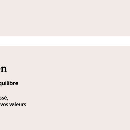
en
uilibre
ssé,
 vos valeurs