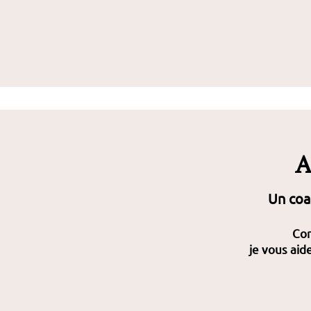
A
Un coa
Com
je vous aid